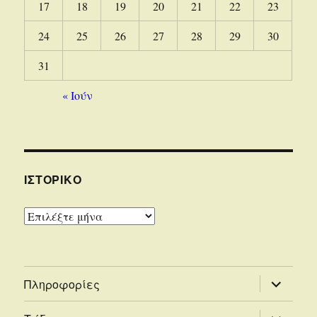
17
18
19
20
21
22
23
24
25
26
27
28
29
30
31
« Ιούν
ΙΣΤΟΡΙΚΌ
Ιστορικό
επέκτασ
Πληροφορίες
του
μενού
απόγονο
επέκτασ