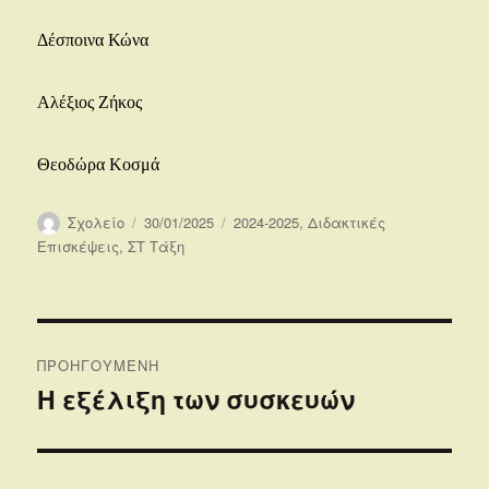
Δέσποινα Κώνα
Αλέξιος Ζήκος
Θεοδώρα Κοσμά
Συντάκτης
Δημοσιεύτηκε
Κατηγορίες
Σχολείο
30/01/2025
2024-2025
,
Διδακτικές
την
Επισκέψεις
,
ΣΤ Τάξη
Πλοήγηση
ΠΡΟΗΓΟΎΜΕΝΗ
άρθρων
Η εξέλιξη των συσκευών
Προηγούμενο
άρθρο: