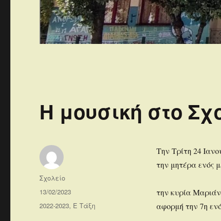
Η μουσική στο Σχ
Την Τρίτη 24 Ιανο
την μητέρα ενός μ
Συντάκτης
Σχολείο
Δημοσιεύτηκε
13/02/2023
την κυρία Μαριάν
την
Κατηγορίες
2022-2023
,
Ε Τάξη
αφορμή την 7η ενό