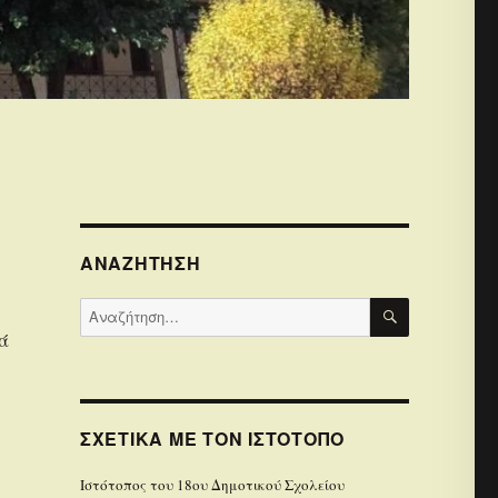
ΑΝΑΖΉΤΗΣΗ
ΑΝΑΖΉΤΗΣ
Αναζήτηση
για:
ρά
ΣΧΕΤΙΚΆ ΜΕ ΤΟΝ ΙΣΤΌΤΟΠΟ
Iστότοπoς του 18ου Δημοτικού Σχολείου