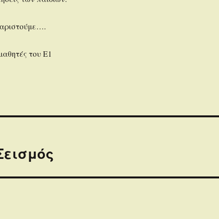
χαριστούμε….
μαθητές του Ε1
Σεισμός