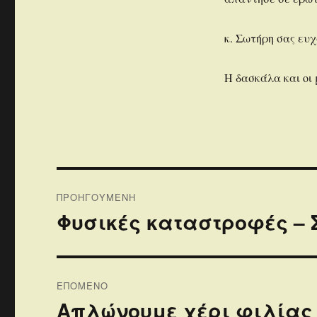
κ. Σωτήρη σας ευ
Η δασκάλα και οι 
Πλοήγηση
ΠΡΟΗΓΟΎΜΕΝΗ
άρθρων
Φυσικές καταστροφές – 
Προηγούμενο
άρθρο:
ΕΠΌΜΕΝΟ
Απλώνουμε χέρι φιλίας
Επόμενο