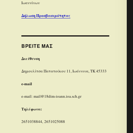
Ιωαννίνων
Δήλωση Προσβασιμότητας
ΒΡΕΊΤΕ ΜΑΣ
Διεύθυνση
Δημουλίτσα Πατατούκου 11, Ιωάννινα, ΤΚ 45333
e-mail
e-mail: mail@18dim-ioann.ioa.sch.gr
Τηλέφωνα:
2651038844, 2651025088