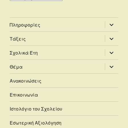
επέκτασ
Πληροφορίες
του
μενού
απόγονο
επέκτασ
Τάξεις
του
μενού
απόγονο
επέκτασ
Σχολικά Έτη
του
μενού
απόγονο
επέκτασ
Θέμα
του
μενού
απόγονο
Ανακοινώσεις
Επικοινωνία
Ιστολόγιο του Σχολείου
Εσωτερική Αξιολόγηση