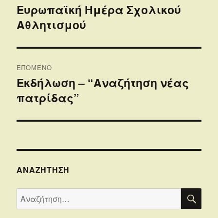
άρθρων
Ευρωπαϊκή Ημέρα Σχολικού
Προηγούμενο
Αθλητισμού
άρθρο:
ΕΠΌΜΕΝΟ
Εκδήλωση – “Αναζήτηση νέας
Επόμενο
πατρίδας”
άρθρο:
ΑΝΑΖΉΤΗΣΗ
ΑΝΑ
Αναζήτηση
για: