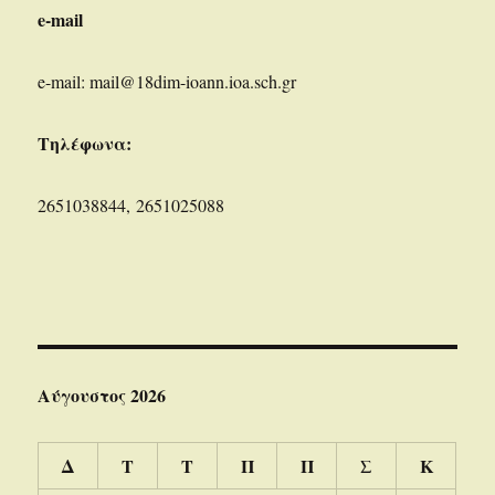
e-mail
e-mail: mail@18dim-ioann.ioa.sch.gr
Τηλέφωνα:
2651038844, 2651025088
Αύγουστος 2026
Δ
Τ
Τ
Π
Π
Σ
Κ