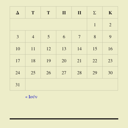
Δ
Τ
Τ
Π
Π
Σ
Κ
1
2
3
4
5
6
7
8
9
10
11
12
13
14
15
16
17
18
19
20
21
22
23
24
25
26
27
28
29
30
31
« Ιούν