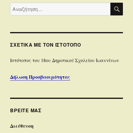
ΑΝΑ
Αναζήτηση
για:
ΣΧΕΤΙΚΆ ΜΕ ΤΟΝ ΙΣΤΌΤΟΠΟ
Iστότοπoς του 18ου Δημοτικού Σχολείου Ιωαννίνων
Δήλωση Προσβασιμότητας
ΒΡΕΊΤΕ ΜΑΣ
Διεύθυνση