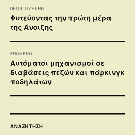
Πλοήγηση
ΠΡΟΗΓΟΎΜΕΝΗ
άρθρων
Φυτεύοντας την πρώτη μέρα
Προηγούμενο
της Άνοιξης
άρθρο:
ΕΠΌΜΕΝΟ
Αυτόματοι μηχανισμοί σε
Επόμενο
διαβάσεις πεζών και πάρκινγκ
άρθρο:
ποδηλάτων
ΑΝΑΖΉΤΗΣΗ