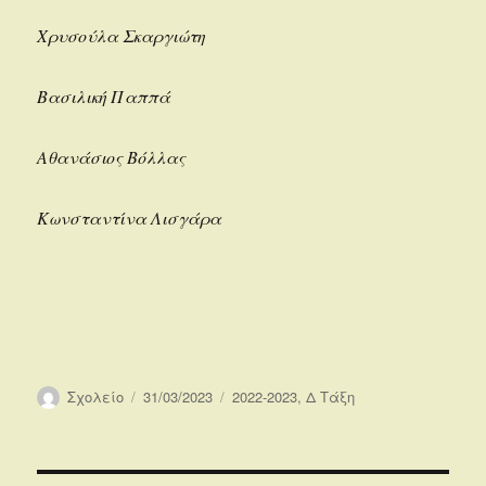
Χρυσούλα Σκαργιώτη
Βασιλική Παππά
Αθανάσιος Βόλλας
Κωνσταντίνα Λισγάρα
Συντάκτης
Δημοσιεύτηκε
Κατηγορίες
Σχολείο
31/03/2023
2022-2023
,
Δ Τάξη
την