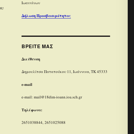
Ιωαννίνων
ου
Δήλωση Προσβασιμότητας
ΒΡΕΊΤΕ ΜΑΣ
Διεύθυνση
Δημουλίτσα Πατατούκου 11, Ιωάννινα, ΤΚ 45333
e-mail
e-mail: mail@18dim-ioann.ioa.sch.gr
Τηλέφωνα:
2651038844, 2651025088