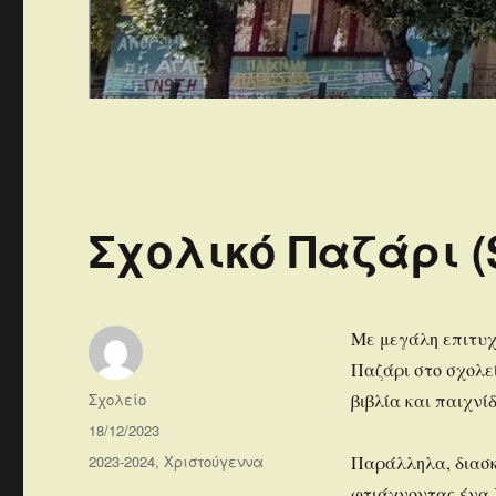
Σχολικό Παζάρι (S
Με μεγάλη επιτυχ
Παζάρι στο σχολε
Συντάκτης
Σχολείο
βιβλία και παιχνί
Δημοσιεύτηκε
18/12/2023
την
Κατηγορίες
2023-2024
,
Χριστούγεννα
Παράλληλα, διασκ
φτιάχνοντας ένα 