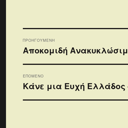
Πλοήγηση
ΠΡΟΗΓΟΎΜΕΝΗ
άρθρων
Αποκομιδή Ανακυκλώσιμ
Προηγούμενο
άρθρο:
ΕΠΌΜΕΝΟ
Κάνε μια Ευχή Ελλάδος 
Επόμενο
άρθρο: