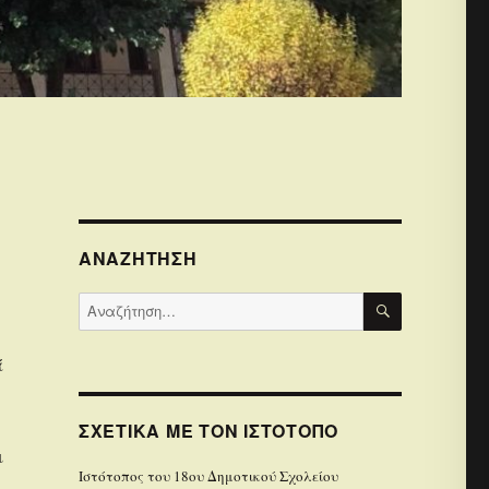
ΑΝΑΖΉΤΗΣΗ
ΑΝΑΖΉΤΗΣ
Αναζήτηση
για:
ά
ΣΧΕΤΙΚΆ ΜΕ ΤΟΝ ΙΣΤΌΤΟΠΟ
ι
Iστότοπoς του 18ου Δημοτικού Σχολείου