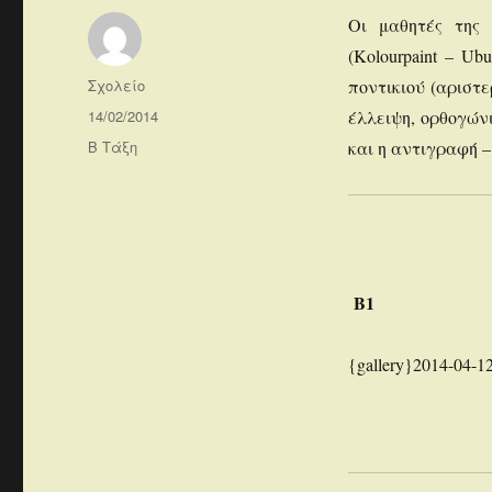
Οι μαθητές της 
(Kolourpaint – Ub
Συντάκτης
Σχολείο
ποντικιού (αριστε
Δημοσιεύτηκε
14/02/2014
έλλειψη, ορθογών
την
Κατηγορίες
Β Τάξη
και η αντιγραφή –
B1
{gallery}2014-04-12