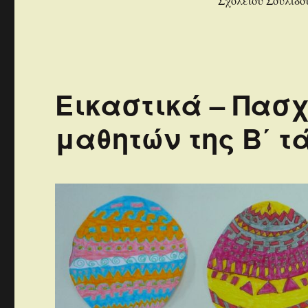
Σχολείου Σουλίδο
Εικαστικά – Πασ
μαθητών της B΄ τά