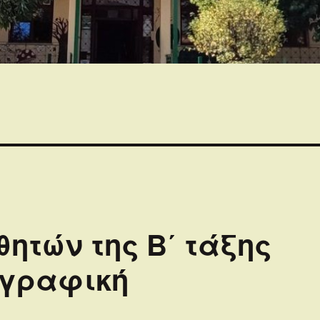
ητών της B΄ τάξης
Ζωγραφική