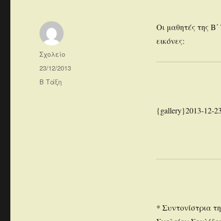
Οι μαθητές της Β΄
εικόνες:
Συντάκτης
Σχολείο
Δημοσιεύτηκε
23/12/2013
την
Κατηγορίες
Β Τάξη
{gallery}2013-12-23
* Συντονίστρια τ