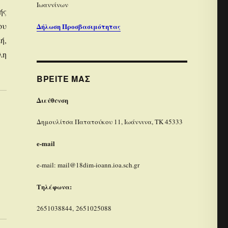
Ιωαννίνων
ής
ου
Δήλωση Προσβασιμότητας
ή,
λη
ΒΡΕΊΤΕ ΜΑΣ
Διεύθυνση
Δημουλίτσα Πατατούκου 11, Ιωάννινα, ΤΚ 45333
e-mail
e-mail: mail@18dim-ioann.ioa.sch.gr
Τηλέφωνα:
2651038844, 2651025088