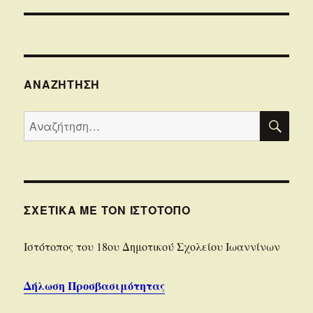
ΑΝΑΖΉΤΗΣΗ
ΑΝΑ
Αναζήτηση
για:
ΣΧΕΤΙΚΆ ΜΕ ΤΟΝ ΙΣΤΌΤΟΠΟ
Iστότοπoς του 18ου Δημοτικού Σχολείου Ιωαννίνων
Δήλωση Προσβασιμότητας