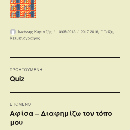
Συντάκτης
Δημοσιεύτηκε
Κατηγορίες
Ιωάννης Κυριαζής
10/05/2018
2017-2018
,
Γ Τάξη
,
την
Κειμενογράφος
Πλοήγηση
ΠΡΟΗΓΟΎΜΕΝΗ
άρθρων
Quiz
Προηγούμενο
άρθρο:
ΕΠΌΜΕΝΟ
Αφίσα – Διαφημίζω τον τόπο
Επόμενο
μου
άρθρο: