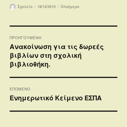
Συντάκτης
Δημοσιεύτηκε
Κατηγορίες
Σχολείο
18/12/2015
Ολοήμερο
την
Πλοήγηση
ΠΡΟΗΓΟΎΜΕΝΗ
άρθρων
Ανακοίνωση για τις δωρεές
Προηγούμενο
βιβλίων στη σχολική
άρθρο:
βιβλιοθήκη.
ΕΠΌΜΕΝΟ
Ενημερωτικό Κείμενο ΕΣΠΑ
Επόμενο
άρθρο: