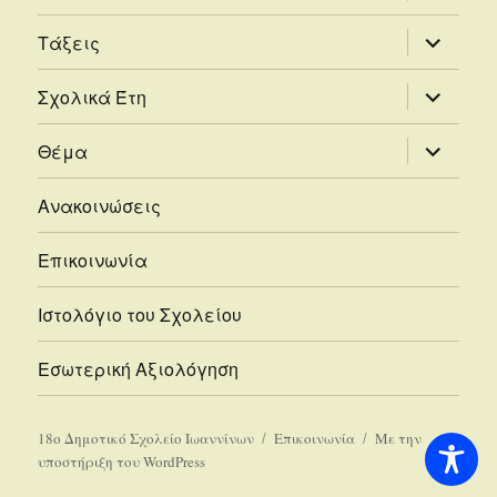
μενού
απόγονο
επέκτασ
Τάξεις
του
μενού
απόγονο
επέκτασ
Σχολικά Έτη
του
μενού
απόγονο
επέκτασ
Θέμα
του
μενού
απόγονο
Ανακοινώσεις
Επικοινωνία
Ιστολόγιο του Σχολείου
Εσωτερική Αξιολόγηση
18ο Δημοτικό Σχολείο Ιωαννίνων
Επικοινωνία
Με την
υποστήριξη του WordPress