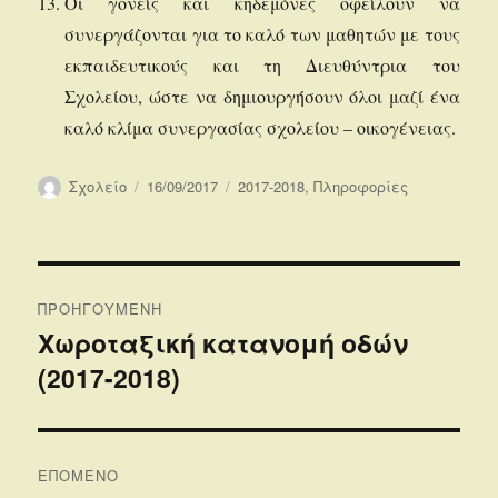
Οι γονείς και κηδεμόνες οφείλουν να
συνεργάζονται για το καλό των μαθητών με τους
εκπαιδευτικούς και τη Διευθύντρια του
Σχολείου, ώστε να δημιουργήσουν όλοι μαζί ένα
καλό κλίμα συνεργασίας σχολείου – οικογένειας.
Συντάκτης
Δημοσιεύτηκε
Κατηγορίες
Σχολείο
16/09/2017
2017-2018
,
Πληροφορίες
την
Πλοήγηση
ΠΡΟΗΓΟΎΜΕΝΗ
άρθρων
Xωροταξική κατανομή οδών
Προηγούμενο
(2017-2018)
άρθρο:
ΕΠΌΜΕΝΟ