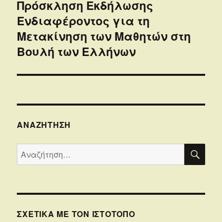
Πρόσκληση Εκδήλωσης
Επόμενο
Ενδιαφέροντος για τη
άρθρο:
Μετακίνηση των Μαθητών στη
Βουλή των Ελλήνων
ΑΝΑΖΉΤΗΣΗ
ΑΝΑ
Αναζήτηση
για:
ΣΧΕΤΙΚΆ ΜΕ ΤΟΝ ΙΣΤΌΤΟΠΟ