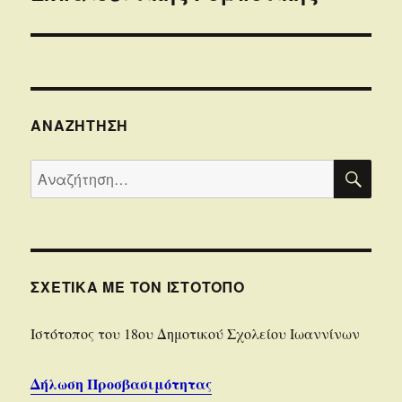
ΑΝΑΖΉΤΗΣΗ
ΑΝΑ
Αναζήτηση
για:
ΣΧΕΤΙΚΆ ΜΕ ΤΟΝ ΙΣΤΌΤΟΠΟ
Iστότοπoς του 18ου Δημοτικού Σχολείου Ιωαννίνων
Δήλωση Προσβασιμότητας