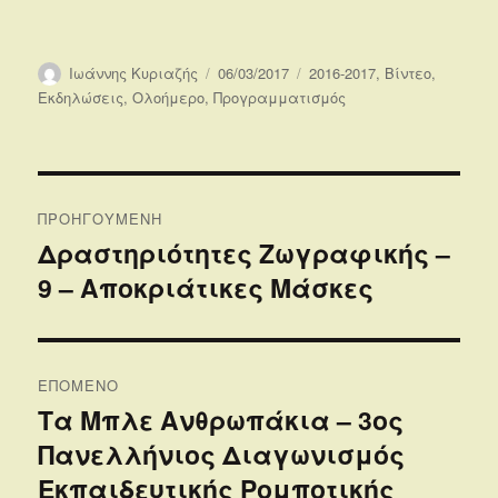
Συντάκτης
Δημοσιεύτηκε
Κατηγορίες
Ιωάννης Κυριαζής
06/03/2017
2016-2017
,
Βίντεο
,
την
Εκδηλώσεις
,
Ολοήμερο
,
Προγραμματισμός
Πλοήγηση
ΠΡΟΗΓΟΎΜΕΝΗ
άρθρων
Δραστηριότητες Ζωγραφικής –
Προηγούμενο
9 – Αποκριάτικες Μάσκες
άρθρο:
ΕΠΌΜΕΝΟ
Τα Μπλε Ανθρωπάκια – 3ος
Επόμενο
Πανελλήνιος Διαγωνισμός
άρθρο:
Εκπαιδευτικής Ρομποτικής