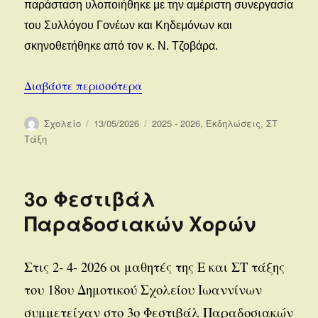
παράσταση υλοποιήθηκε με την αμέριστη συνεργασία
του Συλλόγου Γονέων και Κηδεμόνων και
σκηνοθετήθηκε από τον κ. Ν. Τζοβάρα.
“Το μεγάλο ταξίδι του Τουρτούρι”
Διαβάστε περισσότερα
Συντάκτης
Δημοσιεύτηκε
Κατηγορίες
Σχολείο
13/05/2026
2025 - 2026
,
Εκδηλώσεις
,
ΣΤ
την
Τάξη
3ο Φεστιβάλ
Παραδοσιακών Χορών
Στις 2- 4- 2026 οι μαθητές της Ε και ΣΤ τάξης
του 18ου Δημοτικού Σχολείου Ιωαννίνων
συμμετείχαν στο 3ο Φεστιβάλ Παραδοσιακών