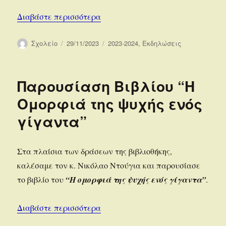
“Πλανητάριο στο Σχολείο μας”
Διαβάστε περισσότερα
Συντάκτης
Δημοσιεύτηκε
Κατηγορίες
Σχολείο
29/11/2023
2023-2024
,
Εκδηλώσεις
την
Παρουσίαση Βιβλίου “Η
Ομορφιά της ψυχής ενός
γίγαντα”
Στα πλαίσια των δράσεων της βιβλιοθήκης,
καλέσαμε τον κ. Νικόλαο Ντούγια και παρουσίασε
το βιβλίο του
“Η ομορφιά της ψυχής ενός γίγαντα”
.
“Παρουσίαση Βιβλίου “Η Ομορφιά 
Διαβάστε περισσότερα