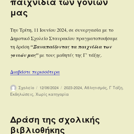
παιχνίδια των γονιών
μας
Την Τρίτη, 11 Ιουνίου 2024, σε συνεργασία με το
Δημοτικό Σχολείο Σταυρακίου πραγματοποιήσαμε
τη δράση
“Ξαναπαίζοντας τα παιχνίδια των
γονιών μας”
με τους μαθητές της Γ’ τάξης.
“Ξαναπαίζοντας τα παιχνίδια των
Διαβάστε περισσότερα
Συντάκτης
Δημοσιεύτηκε
Κατηγορίες
Σχολείο
12/06/2024
2023-2024
,
Αθλητισμός
,
Γ Τάξη
,
την
Εκδηλώσεις
,
Χωρίς κατηγορία
Δράση της σχολικής
βιβλιοθήκης