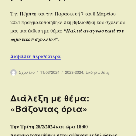
Την Πέμπτη και την Παρασκευή 7 και 8 Μαρτίου
2024 πραγματοποιήθηκε στη βιβλιοθήκη του σχολείου
μας μια έκθεση με θέμα:
“Παλιά αναγνωστικά του
δημοτικού σχολείου”
.
“Δράση της σχολικής βιβλιοθήκης”
Διαβάστε περισσότερα
Συντάκτης
Δημοσιεύτηκε
Κατηγορίες
Σχολείο
11/03/2024
2023-2024
,
Εκδηλώσεις
την
Διάλεξη με θέμα:
«Βάζοντας όρια»
Την Τρίτη 28/2/2024 και ώρα 18:00
πραγματοποιήθηκε στην αίθουσα εκδηλώσεων