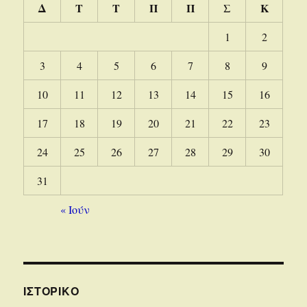
Δ
Τ
Τ
Π
Π
Σ
Κ
1
2
3
4
5
6
7
8
9
10
11
12
13
14
15
16
17
18
19
20
21
22
23
24
25
26
27
28
29
30
31
« Ιούν
ΙΣΤΟΡΙΚΌ