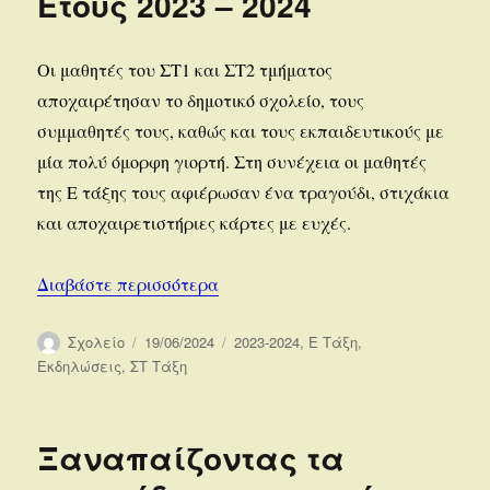
Έτους 2023 – 2024
Οι μαθητές του ΣΤ1 και ΣΤ2 τμήματος
αποχαιρέτησαν το δημοτικό σχολείο, τους
συμμαθητές τους, καθώς και τους εκπαιδευτικούς με
μία πολύ όμορφη γιορτή. Στη συνέχεια οι μαθητές
της Ε τάξης τους αφιέρωσαν ένα τραγούδι, στιχάκια
και αποχαιρετιστήριες κάρτες με ευχές.
“Γιορτή Λήξης Σχολικού Έτους 2023
Διαβάστε περισσότερα
Συντάκτης
Δημοσιεύτηκε
Κατηγορίες
Σχολείο
19/06/2024
2023-2024
,
Ε Τάξη
,
την
Εκδηλώσεις
,
ΣΤ Τάξη
Ξαναπαίζοντας τα