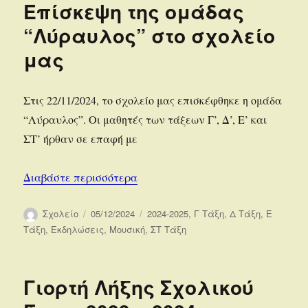
Επίσκεψη της ομάδας
“Λύραυλος” στο σχολείο
μας
Στις 22/11/2024, το σχολείο μας επισκέφθηκε η ομάδα
“Λύραυλος”. Οι μαθητές των τάξεων Γ’, Δ’, Ε’ και
ΣΤ’ ήρθαν σε επαφή με
“Επίσκεψη της ομάδας “Λύραυλος”
Διαβάστε περισσότερα
Συντάκτης
Δημοσιεύτηκε
Κατηγορίες
Σχολείο
05/12/2024
2024-2025
,
Γ Τάξη
,
Δ Τάξη
,
Ε
την
Τάξη
,
Εκδηλώσεις
,
Μουσική
,
ΣΤ Τάξη
Γιορτή Λήξης Σχολικού