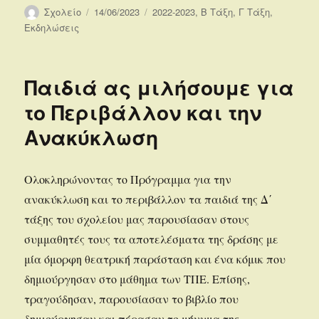
Συντάκτης
Δημοσιεύτηκε
Κατηγορίες
Σχολείο
14/06/2023
2022-2023
,
Β Τάξη
,
Γ Τάξη
,
την
Εκδηλώσεις
Παιδιά ας μιλήσουμε για
το Περιβάλλον και την
Ανακύκλωση
Ολοκληρώνοντας το Πρόγραμμα για την
ανακύκλωση και το περιβάλλον τα παιδιά της Δ΄
τάξης του σχολείου μας παρουσίασαν στους
συμμαθητές τους τα αποτελέσματα της δράσης με
μία όμορφη θεατρική παράσταση και ένα κόμικ που
δημιούργησαν στο μάθημα των ΤΠΕ. Επίσης,
τραγούδησαν, παρουσίασαν το βιβλίο που
δημιούργησαν και πέρασαν το μήνυμα της