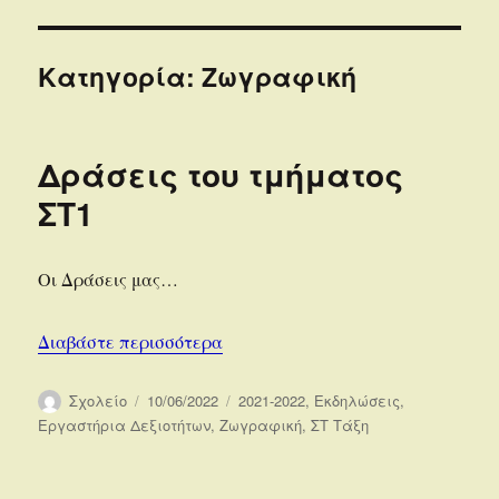
Κατηγορία:
Ζωγραφική
Δράσεις του τμήματος
ΣΤ1
Οι Δράσεις μας…
“Δράσεις του τμήματος ΣΤ1”
Διαβάστε περισσότερα
Συντάκτης
Δημοσιεύτηκε
Κατηγορίες
Σχολείο
10/06/2022
2021-2022
,
Εκδηλώσεις
,
την
Εργαστήρια Δεξιοτήτων
,
Ζωγραφική
,
ΣΤ Τάξη