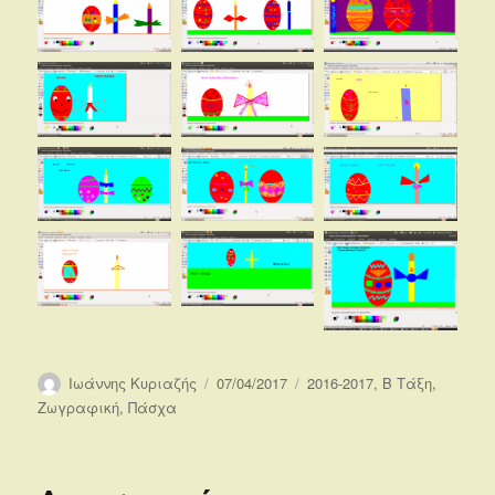
Συντάκτης
Δημοσιεύτηκε
Κατηγορίες
Ιωάννης Κυριαζής
07/04/2017
2016-2017
,
Β Τάξη
,
την
Ζωγραφική
,
Πάσχα