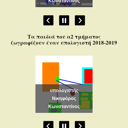
νσταντίνος
πόλη Ραφαελία Χαρά
Γιά
Τα παιδιά του α2 τμήματος
ζωγραφίζουν έναν υπολογιστή 2018-2019
υπολογιστής
Νικηφόρος
υπολογιστής Ραφαελία
ς
Κωνσταντίνος
Χαρά