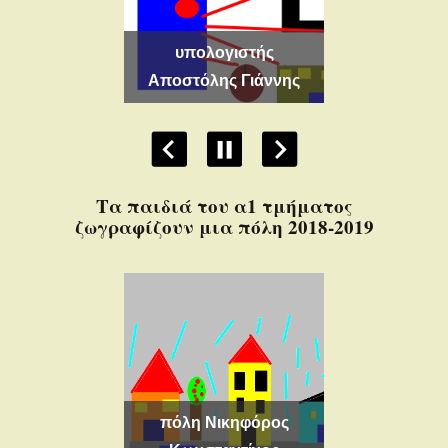
λογιστής
υπολογιστής Στέλλα
λης Γιάννης
Μαρίνα
υπολογιστ
Τα παιδιά του α1 τμήματος
ζωγραφίζουν μια πόλη 2018-2019
η Νικηφόρος
πόλη Α