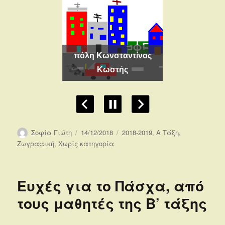
πόλη Κωνσταντίνος
γένεια Μυρτώ
Κωστής
πόλη Μ
Συντάκτης
Δημοσιεύτηκε
Κατηγορίες
Σοφία Γιώτη
14/12/2018
2018-2019
,
Α Τάξη
,
την
Ζωγραφική
,
Χωρίς κατηγορία
Ευχές για το Πάσχα, από
τους μαθητές της Β’ τάξης