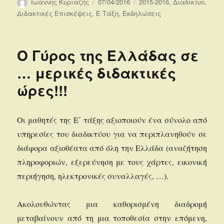
Συντάκτης
Δημοσιεύτηκε
Κατηγορίες
Ιωάννης Κυριαζής
07/04/2016
2015-2016
,
Διαδίκτυο
,
την
Διδακτικές Επισκέψεις
,
Ε Τάξη
,
Εκδηλώσεις
Ο Γύρος της Ελλάδας σε
… μερικές διδακτικές
ώρες!!!
Oι μαθητές της Ε΄ τάξης αξιοποιούν ένα σύνολο από
υπηρεσίες του διαδικτύου για να περιπλανηθούν σε
διάφορα αξιοθέατα από όλη την Ελλάδα (αναζήτηση
πληροφοριών, εξερεύνηση με τους χάρτες, εικονική
περιήγηση, ηλεκτρονικές συναλλαγές, …).
Ακολουθώντας μια καθορισμένη διαδρομή
μεταβαίνουν από τη μια τοποθεσία στην επόμενη,