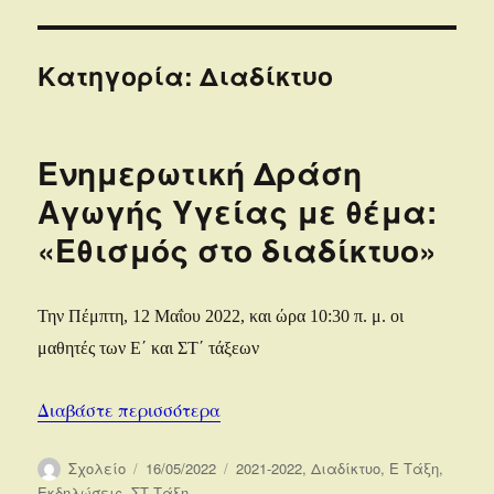
Κατηγορία:
Διαδίκτυο
Ενημερωτική Δράση
Αγωγής Υγείας με θέμα:
«Εθισμός στο διαδίκτυο»
Την Πέμπτη, 12 Μαΐου 2022, και ώρα 10:30 π. μ. οι
μαθητές των Ε΄ και ΣΤ΄ τάξεων
“Ενημερωτική Δράση Αγωγής Υγεία
Διαβάστε περισσότερα
Συντάκτης
Δημοσιεύτηκε
Κατηγορίες
Σχολείο
16/05/2022
2021-2022
,
Διαδίκτυο
,
Ε Τάξη
,
την
Εκδηλώσεις
,
ΣΤ Τάξη