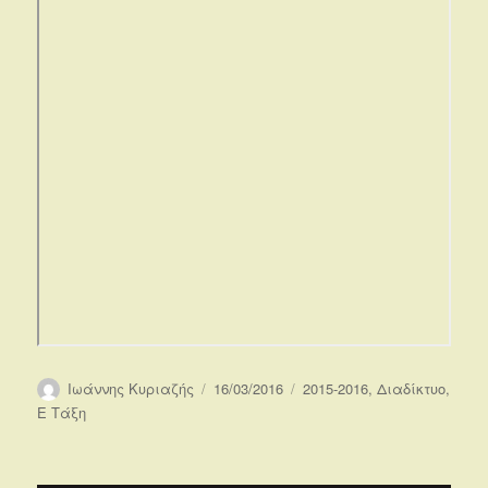
Συντάκτης
Δημοσιεύτηκε
Κατηγορίες
Ιωάννης Κυριαζής
16/03/2016
2015-2016
,
Διαδίκτυο
,
την
Ε Τάξη