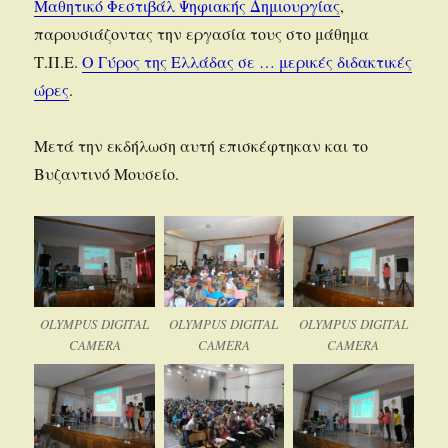
Μαθητικό Φεστιβάλ Ψηφιακής Δημιουργίας
,
παρουσιάζοντας την εργασία τους στο μάθημα
Τ.Π.Ε.
Ο Γύρος της Ελλάδας σε … μερικές διδακτικές
ώρες
.
Μετά την εκδήλωση αυτή επισκέφτηκαν και το
Βυζαντινό Μουσείο.
OLYMPUS DIGITAL
OLYMPUS DIGITAL
OLYMPUS DIGITAL
CAMERA
CAMERA
CAMERA