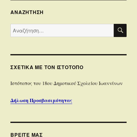
ΑΝΑΖΉΤΗΣΗ
ΑΝΑ
Αναζήτηση
για:
ΣΧΕΤΙΚΆ ΜΕ ΤΟΝ ΙΣΤΌΤΟΠΟ
Iστότοπoς του 18ου Δημοτικού Σχολείου Ιωαννίνων
Δήλωση Προσβασιμότητας
ΒΡΕΊΤΕ ΜΑΣ