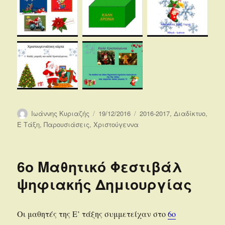
Συντάκτης
Δημοσιεύτηκε
Κατηγορίες
Ιωάννης Κυριαζής
19/12/2016
2016-2017
,
Διαδίκτυο
,
την
Ε Τάξη
,
Παρουσιάσεις
,
Χριστούγεννα
6ο Μαθητικό Φεστιβάλ
ψηφιακής Δημιουργίας
Οι μαθητές της Ε’ τάξης συμμετείχαν στο
6ο