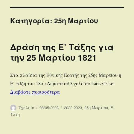
Κατηγορία:
25η Μαρτίου
Δράση της Ε’ Τάξης για
την 25 Μαρτίου 1821
Στα πλαίσια της Εθνικής Εορτής της 25ης Μαρτίου η
Ε’ τάξη του 18ου Δημοτικού Σχολείου Ιωαννίνων
“Δράση της Ε’ Τάξης για την 25 Μ
Διαβάστε περισσότερα
Συντάκτης
Δημοσιεύτηκε
Κατηγορίες
Σχολείο
08/05/2023
2022-2023
,
25η Μαρτίου
,
Ε
την
Τάξη