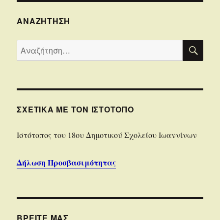
ΑΝΑΖΉΤΗΣΗ
ΑΝΑ
Αναζήτηση
για:
ΣΧΕΤΙΚΆ ΜΕ ΤΟΝ ΙΣΤΌΤΟΠΟ
Iστότοπoς του 18ου Δημοτικού Σχολείου Ιωαννίνων
Δήλωση Προσβασιμότητας
ΒΡΕΊΤΕ ΜΑΣ