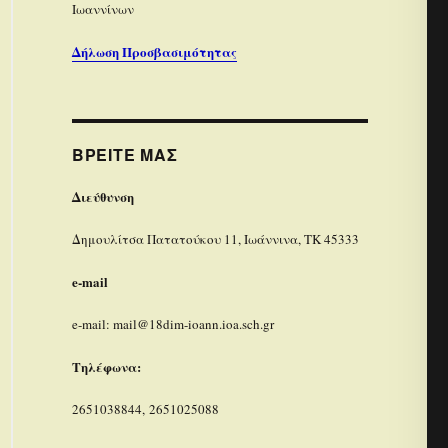
Ιωαννίνων
Δήλωση Προσβασιμότητας
ΒΡΕΊΤΕ ΜΑΣ
Διεύθυνση
Δημουλίτσα Πατατούκου 11, Ιωάννινα, ΤΚ 45333
e-mail
e-mail: mail@18dim-ioann.ioa.sch.gr
Τηλέφωνα:
2651038844, 2651025088