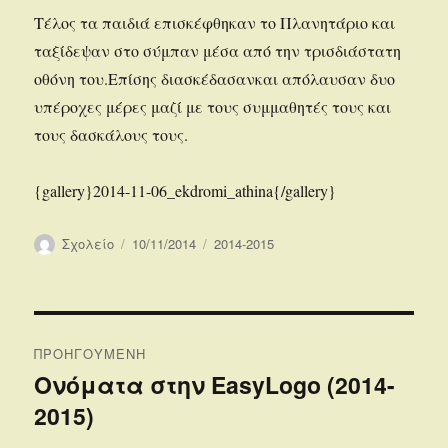
Τέλος τα παιδιά επισκέφθηκαν το Πλανητάριο και
ταξίδεψαν στο σύμπαν μέσα από την τρισδιάστατη
οθόνη του.Επίσης διασκέδασανκαι απόλαυσαν δυο
υπέροχες μέρες μαζί με τους συμμαθητές τους και
τους δασκάλους τους.
{gallery}2014-11-06_ekdromi_athina{/gallery}
Συντάκτης
Δημοσιεύτηκε
Κατηγορίες
Σχολείο
10/11/2014
2014-2015
την
Πλοήγηση
ΠΡΟΗΓΟΎΜΕΝΗ
άρθρων
Ονόματα στην EasyLogo (2014-
Προηγούμενο
2015)
άρθρο: