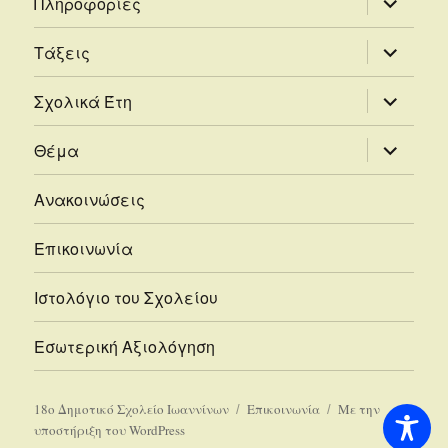
Πληροφορίες
του
μενού
απόγονο
επέκτασ
Τάξεις
του
μενού
απόγονο
επέκτασ
Σχολικά Έτη
του
μενού
απόγονο
επέκτασ
Θέμα
του
μενού
απόγονο
Ανακοινώσεις
Επικοινωνία
Ιστολόγιο του Σχολείου
Εσωτερική Αξιολόγηση
18ο Δημοτικό Σχολείο Ιωαννίνων
Επικοινωνία
Με την
υποστήριξη του WordPress