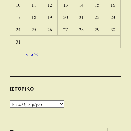
10
11
12
13
14
15
16
17
18
19
20
21
22
23
24
25
26
27
28
29
30
31
« Ιούν
ΙΣΤΟΡΙΚΌ
Ιστορικό
επέκτασ