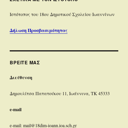
Iστότοπoς του 18ου Δημοτικού Σχολείου Ιωαννίνων
Δήλωση Προσβασιμότητας
ΒΡΕΊΤΕ ΜΑΣ
Διεύθυνση
Δημουλίτσα Πατατούκου 11, Ιωάννινα, ΤΚ 45333
e-mail
e-mail: mail@18dim-ioann.ioa.sch.gr